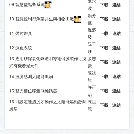
陳念
09.智慧型點餐系統
下載
連結
波
賴芳
10.智慧控制型魚菜共生與植物工廠
下載
連結
儀
溫盛
11.聲控燈具
下載
連結
發
阮于
12.測距系統
下載
連結
珊
13.應用矽鎵氧化鋅透明導電薄膜製作可撓
張志
下載
連結
式有機發光元件
豪
陳祖
14.濕度感測太陽能風扇
下載
連結
龍
許正
15.雙光柵位移量測編碼器
下
載
連結
治
16.可設定達溫度才動作之太陽能驅動散熱
陳祖
下載
連結
風扇
龍