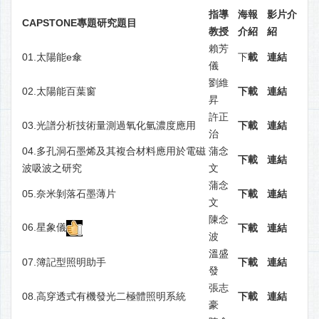
指導
海報
影片介
CAPSTONE專題研究題目
教授
介紹
紹
賴芳
01.太陽能e傘
下
載
連結
儀
劉維
02.太陽能百葉窗
下載
連結
昇
許正
03.光譜分析技術量測過氧化氫濃度應用
下載
連結
治
04.多孔洞石墨烯及其複合材料應用於電磁
蒲念
下載
連結
波吸波之研究
文
蒲念
05.奈米剝落石墨薄片
下載
連結
文
陳念
06.星象儀
下載
連結
波
溫盛
07.簿記型照明助手
下載
連結
發
張志
08.高穿透式有機發光二極體照明系統
下載
連結
豪