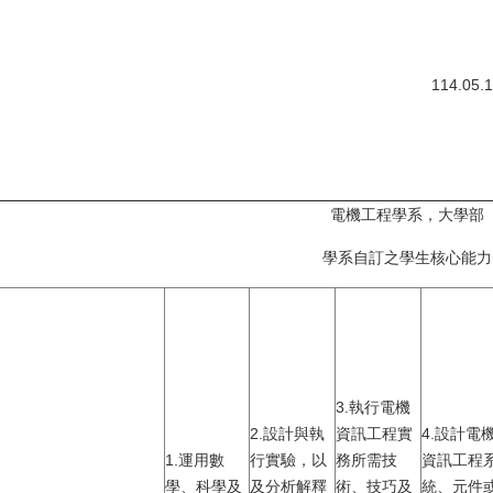
114.0
電機工程學系，大學部
學系自訂之學生核心能力
3.執行電機
2.設計與執
資訊工程實
4.設計電
1.運用數
行實驗，以
務所需技
資訊工程
學、科學及
及分析解釋
術、技巧及
統、元件