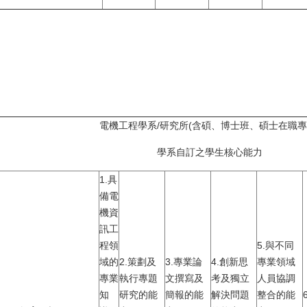
電機工程學系
/研究所(含碩、博士班、碩士在職專
學系自訂之學生核心能力
1.具
備電
機資
訊工
程領
5.與不同
域的
2.策劃及
3.專業論
4.創新思
專業領域
專業
執行專題
文撰寫及
考及獨立
人員協調
知
研究的能
簡報的能
解決問題
整合的能