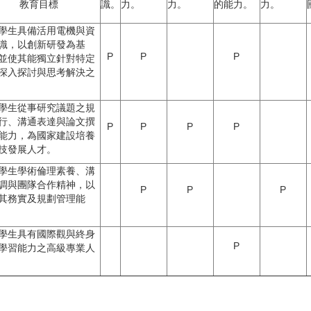
教育目標
識。
力。
力。
的能力。
力。
學生具備活用電機與資
識，以創新研發為基
P
P
P
並使其能獨立針對特定
深入探討與思考解決之
學生從事研究議題之規
行、溝通表達與論文撰
P
P
P
P
能力，為國家建設培養
技發展人才。
學生學術倫理素養、溝
調與團隊合作精神，以
P
P
P
其務實及規劃管理能
學生具有國際觀與終身
P
學習能力之高級專業人