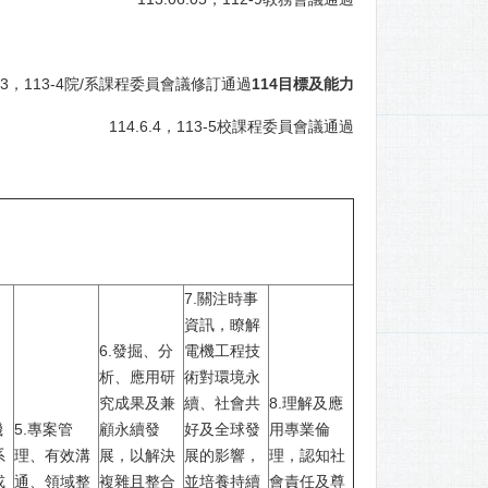
5.13，113-4院/系課程委員會議修訂通過
114目標及能力
114.6.4，113-5校課程委員會議通過
7.關注時事
資訊，瞭解
6.發掘、分
電機工程技
析、應用研
術對環境永
究成果及兼
續、社會共
8.理解及應
機
5.專案管
顧永續發
好及全球發
用專業倫
系
理、有效溝
展，以解決
展的影響，
理，認知社
或
通、領域整
複雜且整合
並培養持續
會責任及尊