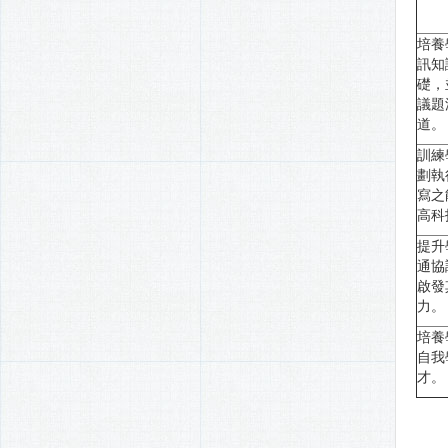
培養
訊知
礎，
議題
道。
訓練
劃執
寫之
高科
提升
通協
啟發
力。
培養
自我
才。