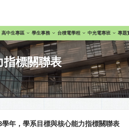
高中生專區
學生事務
台積電學程
中光電專班
專題
力指標關聯表
13學年，學系目標與核心能力指標關聯表