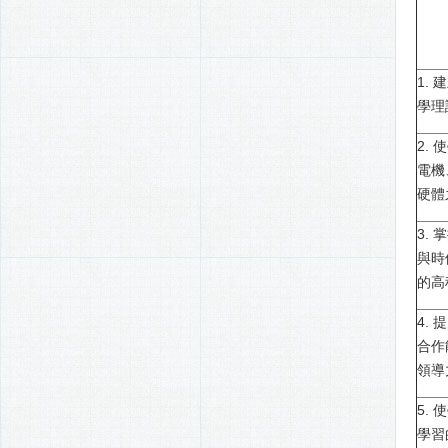
1.
學理
2.
電機
硬體
3.
與時
的高
4.
合作
領導
5.
學習