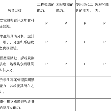
工程知識的
相關數據的
使用現代工
製程的能
教育目標
能力。
能力。
具的能力。
力。
 建立電機與資訊之堅實科
P
P
P
P
論知識。
 使學生能具備分析、設計
、電子、資訊和系統軟
P
P
P
P
之實務經驗。
 掌握產業脈動，課程規劃
俱進，培養具永續發展
P
P
P
P
科技人才。
 提升學生專案管理與團隊
能力，以啟發其潛在之
力。
 使學生建立國際觀與終身
的態度及能力。