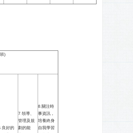
班)
8.關注時
7.領導、
事資訊，
管理及規
培養終身
6.良好的
劃的能
自我學習