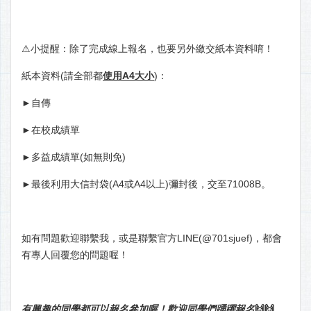
⚠小提醒：除了完成線上報名，也要另外繳交紙本資料唷！
紙本資料(請全部都
使用A4大小
)：
►自傳
►在校成績單
►多益成績單(如無則免)
►最後利用大信封袋(A4或A4以上)彌封後，交至71008B。
如有問題歡迎聯繫我，或是聯繫官方LINE(@701sjuef)，都會
有專人回覆您的問題喔！
有興趣的同學都可以報名參加喔！歡迎同學們踴躍報名
🙌🙌