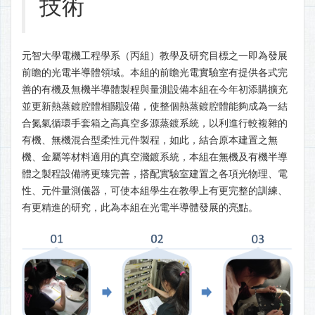
技術
元智大學電機工程學系（丙組）教學及研究目標之一即為發展
前瞻的光電半導體領域。本組的前瞻光電實驗室有提供各式完
善的有機及無機半導體製程與量測設備本組在今年初添購擴充
並更新熱蒸鍍腔體相關設備，使整個熱蒸鍍腔體能夠成為一結
合氮氣循環手套箱之高真空多源蒸鍍系統，以利進行較複雜的
有機、無機混合型柔性元件製程，如此，結合原本建置之無
機、金屬等材料適用的真空濺鍍系統，本組在無機及有機半導
體之製程設備將更臻完善，搭配實驗室建置之各項光物理、電
性、元件量測儀器，可使本組學生在教學上有更完整的訓練、
有更精進的研究，此為本組在光電半導體發展的亮點。