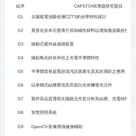
組序
CAPSTONE專題研究題目
G1
太陽能電池吸收層CZTS的光學特性探討
G2
異形化奈米石墨薄片添加磁性材料以增加微波吸收性能
G3
移動式紫外線感測裝置
G4
摻鋁氧化鋅奈米柱之光電半導體特性
G5
半導體雷射超寬頻混沌訊號產生及其於測距之應用
G6
以串聯式結構實現高亮度白光有機發光元件
G7
製作高品質透明太陽能元件並分析其結構、光電特性及
G8
智慧照明系統
G9
OpenCV:影像辨識健身輔助