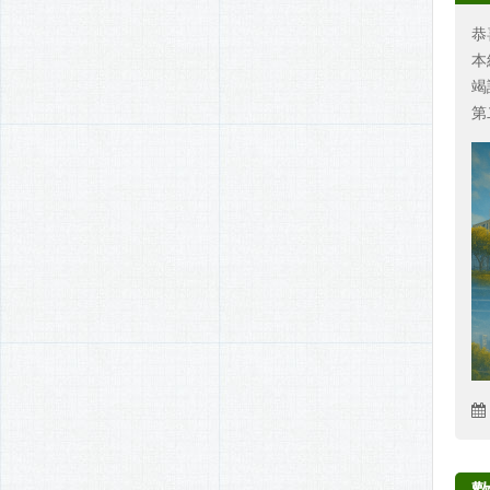
恭
本
竭
第