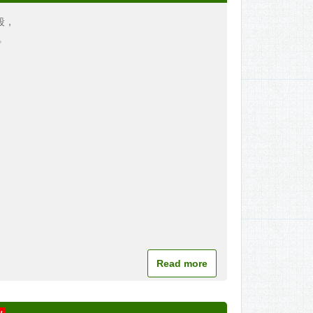
段，
。
Read more