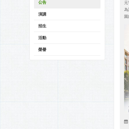
公告
元
為
演講
園
招生
活動
榮譽