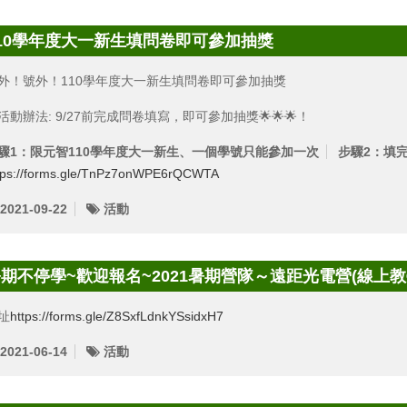
10學年度大一新生填問卷即可參加抽獎
外！號外！110學年度大一新生填問卷即可參加抽獎
活動辦法: 9/27前完成問卷填寫，即可參加抽獎🌟🌟🌟！
驟1：限元智110學年度大一新生、一個學號只能參加一次
步驟2：填
tps://forms.gle/TnPz7onWPE6rQCWTA
2021-09-22
活動
期不停學~歡迎報名~2021暑期營隊～遠距光電營(線上教
址
https://forms.gle/Z8SxfLdnkYSsidxH7
2021-06-14
活動