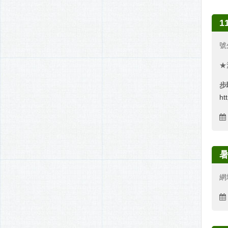
1
號
★
步
ht
暑
網