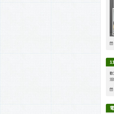
1
歡
活
電