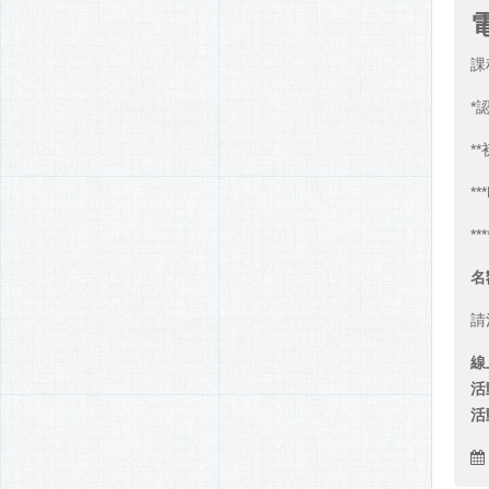
課
*
**
*
*
名
請
線上
活
活