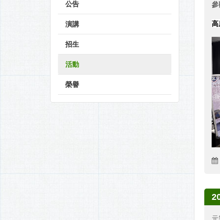
公告
參
高
演講
招生
活動
榮譽
2
元