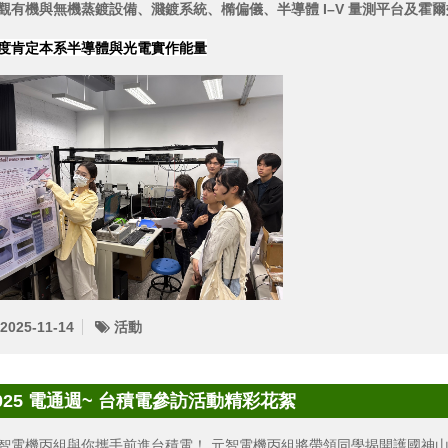
觀有機與無機蒸鍍設備、濺鍍系統、橢偏儀、半導體 I–V 量測平台及霍
度肯定本系半導體與光電實作能量
2025-11-14
活動
025 電通週~ 台積電參訪活動精彩花絮
智電機丙組與你攜手前進台積電！ 元智電機丙組將帶領同學揭開護國神