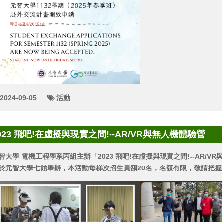
2024-09-05
活動
023 飛吧!在虛擬與現實之間!--AR/VR與無人機體驗營
智大學 電機工程學系丙組主辦「2023 飛吧!在虛擬與現實之間!--AR/VR與無
於元智大學七館舉辦，本活動每梯次招生員額20名，名額有限，敬請把握