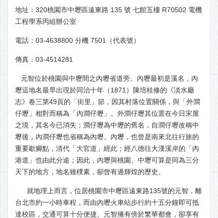
地址：320桃園市中壢區遠東路 135 號 七館五樓 R70502 電機
工程學系丙組辦公室
電話：03-4638800 分機 7501（代表號）
傳真：03-4514281
元智位於桃園與中壢間之內壢省道旁。內壢最初是溪名，內
壢這地名最早出現於同治十年（1871）陳培桂修的《淡水廳
志》卷三第49頁的「街里」節，因其村落位置關係，與「外澗
仔壢」相對而稱為「內澗仔壢」。外澗仔壢其位置在今日宋屋
之境，其名今已消失；澗仔壢為中壢的舊名，自澗仔壢改稱中
壢後，內澗仔壢也省稱為內壢。內壢，也曾是南來北往行旅的
重要歇腳點，清代「大官道」經此；經八德往大漢溪岸的「內
港道」也由此分途；因此，內壢與桃園、中壢可算是同為三分
天下的地方，地名雖樸素，卻曾有過輝煌的歷史。
就地理上而言，位居桃園市中壢區遠東路135號的元智，離
台北市約一小時車程，而由內壢火車站步行約十五分鐘即可抵
達校區，交通可算十分便捷。元智擁有傍於繁華都會，卻享有