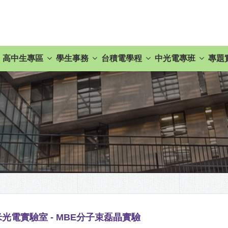
高中生專區
學生事務
台積電學程
中光電專班
專題
）
光電實驗室 - MBE分子束磊晶實驗