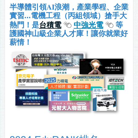
AI
半導體引領
浪潮，產業學程、企業
實習...電機工程（丙組領域）搶手大
熱門！
是
台積電
中強光電
等
護國神山級企業人才庫
！讓你就業好
薪情！