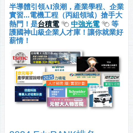
AI
半導體引領
浪潮，產業學程、企業
實習...電機工程（丙組領域）搶手大
熱門！
是
台積電
中強光電
等
護國神山級企業人才庫
！讓你就業好
薪情！