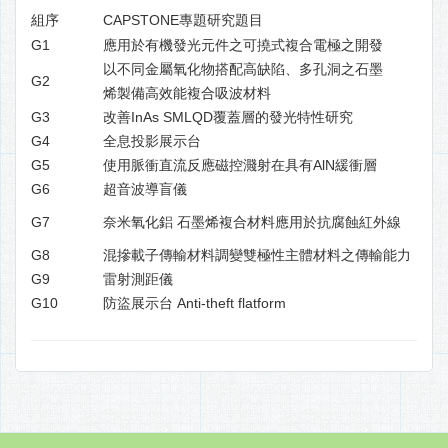
組序
CAPSTONE專題研究題目
G1
應用於有機發光元件之可撓式複合電極之開發
以不同金屬氧化物搭配高缺陷、多孔洞之石墨
G2
烯製備高效能複合吸波材料
G3
改善InAs SMLQD覆蓋層的發光特性研究
G4
全息投影展示台
G5
使用脈衝直流反應磁控濺射在具有AlN緩衝層
G6
超音波導盲儀
G7
奈米氧化鋁 石墨烯複合材料應用於抗腐蝕紅外線
G8
混摻載子傳輸材料調變雙極性主體材料之傳輸能力
G9
雷射測距儀
G10
防盜展示台 Anti-theft flatform