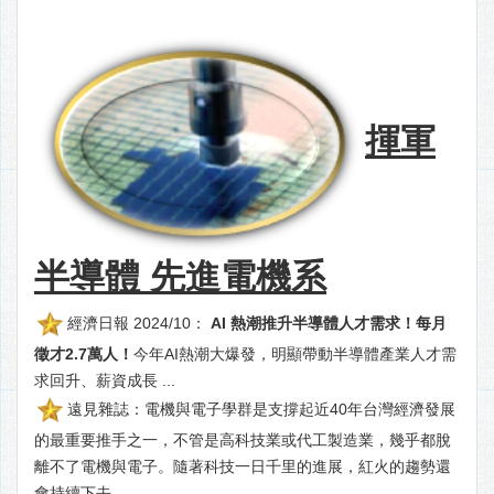
揮軍
半導體 先進電機系
經濟日報 2024/10：
AI 熱潮推升半導體人才需求！每月
徵才2.7萬人！
今年AI熱潮大爆發，明顯帶動半導體產業人才需
求回升、薪資成長 ...
遠見雜誌：電機與電子學群是支撐起近40年台灣經濟發展
的最重要推手之一，不管是高科技業或代工製造業，幾乎都脫
離不了電機與電子。隨著科技一日千里的進展，紅火的趨勢還
會持續下去。