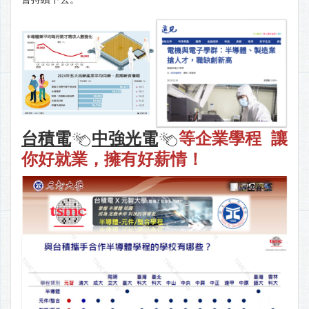
台積電
中強光電
等企業學程
讓
你好就業，擁有好薪情
！