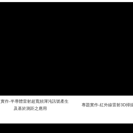
題實作-半導體雷射超寬頻渾沌訊號產生
專題實作-紅外線雷射3D掃
及基於測距之應用