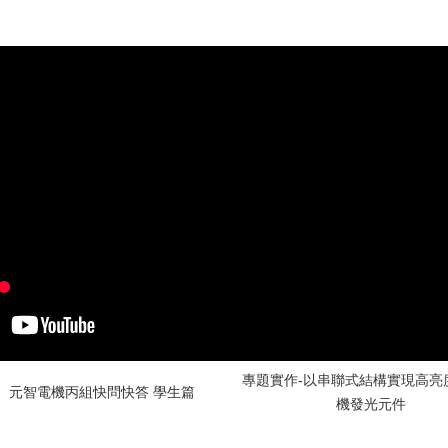
專題實作-以串聯式結構實現高亮
元智電機丙組快問快答 學生篇
機發光元件