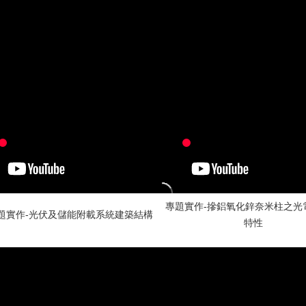
專題實作-摻鋁氧化鋅奈米柱之光
題實作-光伏及儲能附載系統建築結構
特性