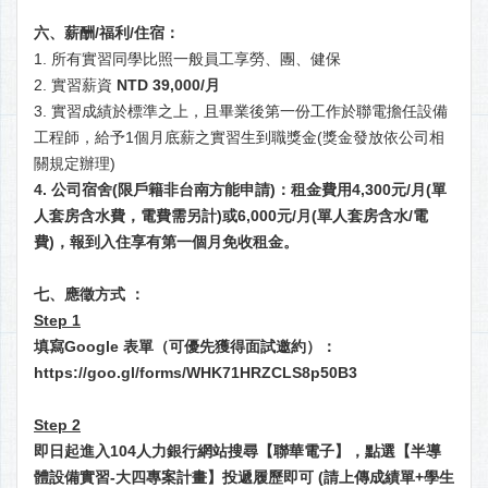
六、薪酬/福利/住宿：
1. 所有實習同學比照一般員工享勞、團、健保
2. 實習薪資
NTD 39,000/月
3. 實習成績於標準之上，且畢業後第一份工作於聯電擔任設備
工程師，給予1個月底薪之實習生到職獎金(獎金發放依公司相
關規定辦理)
4. 公司宿舍(限戶籍非台南方能申請)：租金費用4,300元/月(單
人套房含水費，電費需另計)或6,000元/月(單人套房含水/電
費)，報到入住享有第一個月免收租金。
七、應徵方式 ：
Step 1
填寫
Google 表單（可優先獲得面試邀約）：
https://goo.gl/forms/WHK71HRZCLS8p50B3
Step 2
即日起進入
104人力銀行網站搜尋【聯華電子】，點選【半導
體設備實習-大四專案計畫】投遞履歷即可 (請上傳成績單+學生