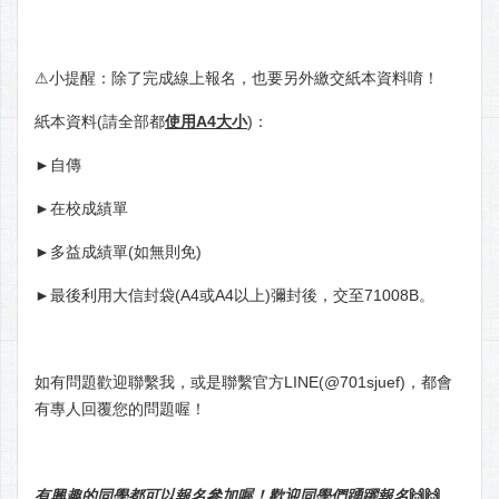
⚠小提醒：除了完成線上報名，也要另外繳交紙本資料唷！
紙本資料(請全部都
使用A4大小
)：
►自傳
►在校成績單
►多益成績單(如無則免)
►最後利用大信封袋(A4或A4以上)彌封後，交至71008B。
如有問題歡迎聯繫我，或是聯繫官方LINE(@701sjuef)，都會
有專人回覆您的問題喔！
有興趣的同學都可以報名參加喔！歡迎同學們踴躍報名
🙌🙌