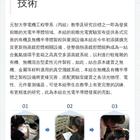
技術
元智大學電機工程學系（丙組）教學及研究目標之一即為發展
前瞻的光電半導體領域。本組的前瞻光電實驗室有提供各式完
善的有機及無機半導體製程與量測設備本組在今年初添購擴充
並更新熱蒸鍍腔體相關設備，使整個熱蒸鍍腔體能夠成為一結
合氮氣循環手套箱之高真空多源蒸鍍系統，以利進行較複雜的
有機、無機混合型柔性元件製程，如此，結合原本建置之無
機、金屬等材料適用的真空濺鍍系統，本組在無機及有機半導
體之製程設備將更臻完善，搭配實驗室建置之各項光物理、電
性、元件量測儀器，可使本組學生在教學上有更完整的訓練、
有更精進的研究，此為本組在光電半導體發展的亮點。