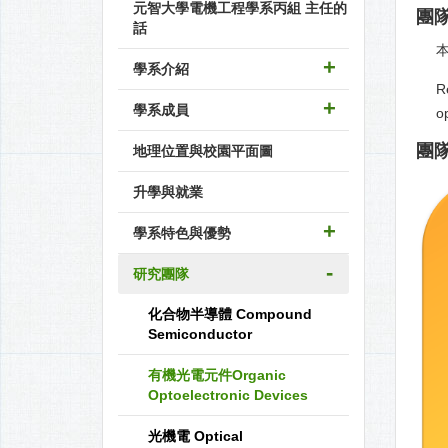
元智大學電機工程學系丙組 主任的
團隊
話
學系介紹
Re
學系成員
op
團隊
地理位置與校園平面圖
升學與就業
學系特色與優勢
研究團隊
化合物半導體 Compound
Semiconductor
有機光電元件Organic
Optoelectronic Devices
光機電 Optical