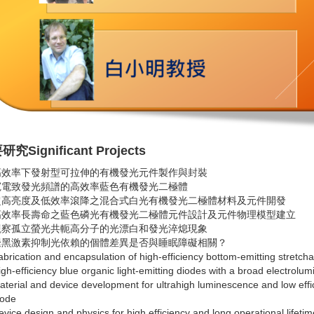
究Significant Projects
高效率下發射型可拉伸的有機發光元件製作與封裝
寬電致發光頻譜的高效率藍色有機發光二極體
超高亮度及低效率滾降之混合式白光有機發光二極體材料及元件開發
高效率長壽命之藍色磷光有機發光二極體元件設計及元件物理模型建立
觀察孤立螢光共軛高分子的光漂白和發光淬熄現象
褪黑激素抑制光依賴的個體差異是否與睡眠障礙相關？
brication and encapsulation of high-efficiency bottom-emitting stretcha
igh-efficiency blue organic light-emitting diodes with a broad electrol
terial and device development for ultrahigh luminescence and low efficie
iode
evice design and physics for high efficiency and long operational life