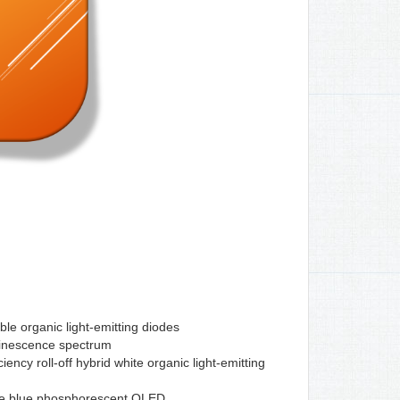
ble organic light-emitting diodes
uminescence spectrum
ncy roll-off hybrid white organic light-emitting
time blue phosphorescent OLED