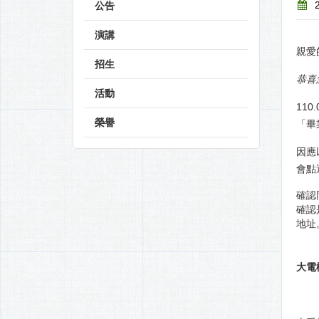
2
公告
演講
親愛
招生
恭喜
活動
11
榮譽
「畢
因應
會點
確認
確認
地址
大電