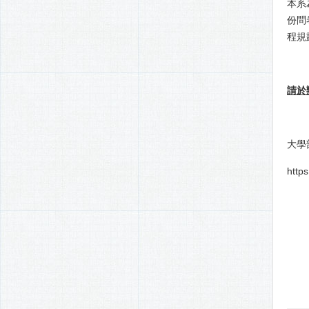
本系
份問
程規
請於
大學
http