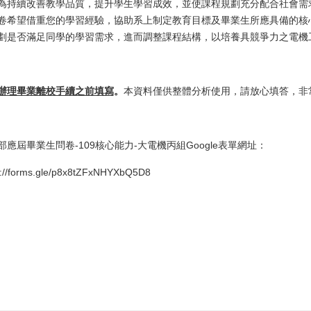
為持續改善教學品質，提升學生學習成效，並使課程規劃充分配合社會需求
卷希望借重您的學習經驗，協助系上制定教育目標及畢業生所應具備的核
劃是否滿足同學的學習需求，進而調整課程結構，以培養具競爭力之電機
辦理畢業離校手續之前填寫
。
本資料僅供整體分析使用，請放心填答，非
部應屆畢業生問卷-109核心能力-大電機丙組Google表單網址：
s://forms.gle/p8x8tZFxNHYXbQ5D8