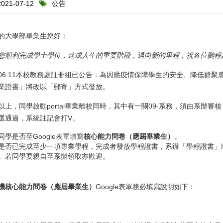
021-07-12
公告
的大學部畢業生您好：
您順利完成學士學位，達成人生的重要階段，邁向新的里程，祝各位鵬程
0.06.11本校教務處註冊組已公告：為因應疫情保障學生的安全、降低群
業證書」將改以「郵寄」方式發放。
以上，同學啟動portal畢業離校同時，其中有一關09-系務，須由系辦
選通過，系統註記會打V。
同學是否至Google表單填寫
核心能力問卷（應屆畢業生）
。
是否已完成至少一項專業學程，完成者發放學程證書，系辦「學程證書」將
。若同學要親自至系辦領取亦歡迎。
機核心能力問卷（應屆畢業生）
Google表單務必填寫說明如下：