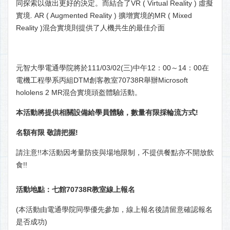
同探索以做出更好的決定。而結合了VR ( Virtual Reality ) 虛擬
實境. AR ( Augmented Reality ) 擴增實境的MR ( Mixed
Reality )混合實境則提供了人機共生的最佳介面
元智大學電通學院將於111/03/02(三)中午12：00～14：00在
電機工程學系丙組DTM創客教室70738R舉辦Microsoft
hololens 2 MR混合實境頭盔體驗活動。
本活動將提供相關設備給學員體驗，數量有限採輪流方式!
名額有限
敬請把握
!
請注意!!本活動因考量防疫與場地限制，不提供餐點亦不開放飲
食!!
活動地點：七館70738R教室
線上報名
(本活動由電通學院同學優先參加，線上報名後請留意確認報名
是否成功)