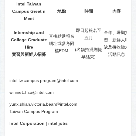
Intel Taiwan
Campus Greet n
地點
時間
內容
Meet
即日起報名至
ht
Internship and
全年、暑期實
直接點選報名
五月
College Graduate
習、新鮮人職
網址或參考附
Hire
缺及接收徵才
(名額招滿則提
檔EDM
實習與新鮮人招募
活動訊息
ht
早結束)
intel.tw.campus.program@intel.com
winnie1.hsu@intel.com
yunx.shian.victoria.beah@intel.com
Taiwan Campus Program
Intel Corporation
|
intel jobs