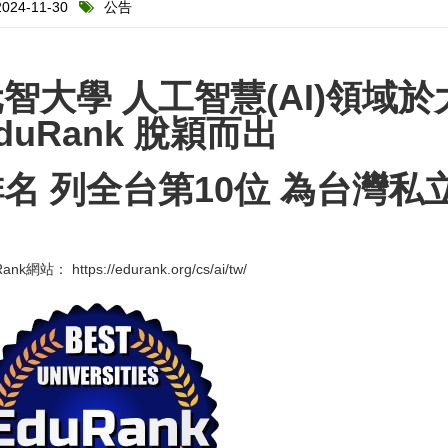
024-11-30
公告
元智大學
人工智慧(AI)領域於
duRank 脫穎而出
名 列全台第10位 為台灣私
Rank網站：
https://edurank.org/cs/ai/tw/