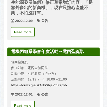
生能源發展條例》修正草案增訂內容，「是
額外多出的新商機」，現在只擔心產能不
夠，不怕沒訂單。
2022-12-09
公告
Read more
電機丙組系學會年度活動～電丙聖誕趴
電丙聖誕趴
參加對象：電丙全體同學
活動地點：七館教室（待公布）
活動時間：12/19（一）18:00～21:00
https://forms.gle/sk4JkWhjeVrdYzpv6
2022-12-01
公告
Read more