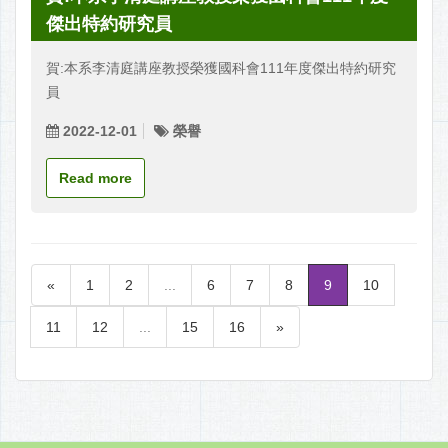
傑出特約研究員
賀:本系李清庭講座教授榮獲國科會111年度傑出特約研究
員
2022-12-01
榮譽
Read more
«
1
2
...
6
7
8
9
10
11
12
...
15
16
»