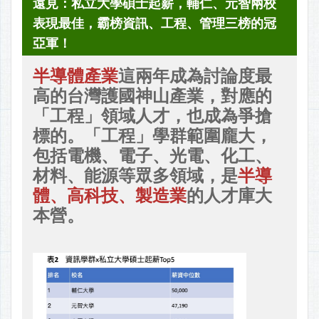
遠見：私立大學碩士起薪，輔仁、元智兩校
表現最佳，霸榜資訊、工程、管理三榜的冠
亞軍！
半導體產業
這兩年成為討論度最
高的台灣護國神山產業，對應的
「工程」領域人才，也成為爭搶
標的。「工程」學群範圍龐大，
包括電機、電子、光電、化工、
材料、能源等眾多領域，是
半導
體、高科技、製造業
的人才庫大
本營。