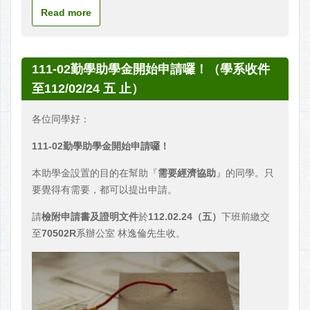
Read more
111-02勤學助學金開始申請囉！（學系收件
至112/02/24 五 止）
各位同學好：
111-02
勤學助學金開始申請囉！
本助學金設置的目的在幫助『
需要經濟協助
』的同學。只
要覺得有需要，都可以提出申請。
請
檢附申請書及證明文件
於
112.02.24
（五）
下班前繳交
至
70502R
系辦公室 林逸倫先生收。