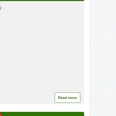
段，
。
Read more