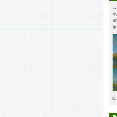
恭
本
竭
第