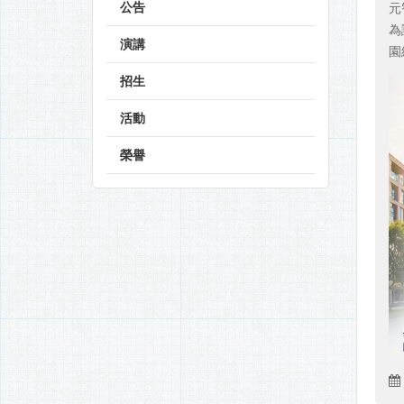
公告
元
為
演講
園
招生
活動
榮譽