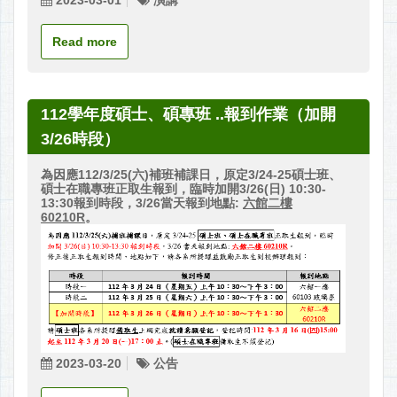
2023-03-01
演講
Read more
112學年度碩士、碩專班 ..報到作業（加開
3/26時段）
為
因應
112/3/25(
六
)
補班補課日
，原定3/24-25
碩士班、
碩士在職專班
正取生報到，臨時加開3/26(日) 10:30-
13:30報到時段，3/26當天報到地點:
六館二樓
60210R
。
2023-03-20
公告