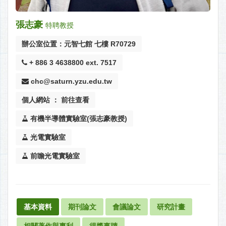
張志豪
特聘教授
辦公室位置：元智七館 七樓 R70729
+ 886 3 4638800 ext. 7517
chc@saturn.yzu.edu.tw
個人網站 ： 前往查看
有機半導體實驗室(張志豪教授)
光電實驗室
前瞻光電實驗室
基本資料
期刊論文
會議論文
研究計畫
相關著作與專利
得獎事蹟