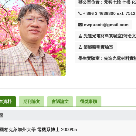
辦公室位置：元智七館 七樓 R7
+ 886 3 4638800 ext. 7512
nwpuccit@gmail.com
先進光電材料實驗室(蒲念文
節能照明實驗室
學生實驗室：先進光電材料實
本資料
期刊論文
會議論文
得獎事蹟
歷
國柏克萊加州大學 電機系博士 2000/05