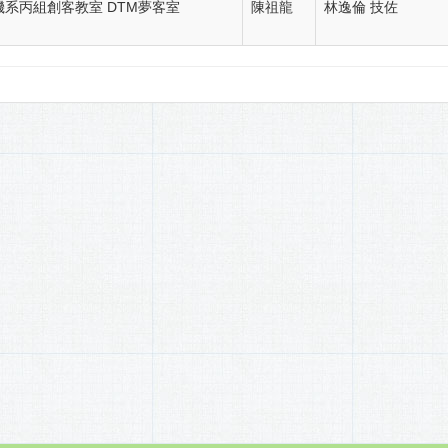
機系丙組創客教室 DTM夢客室
陳祖龍
林逸倫 技佐