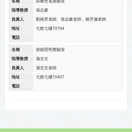
名稱
前瞻光電實驗室
指導教授
張志豪
負責人
劉維昇老師、張志豪老師、賴芳儀老師
地址
七館七樓70704
電話
名稱
節能照明實驗室
指導教授
蒲念文
負責人
蒲念文老師
地址
七館七樓70407
電話